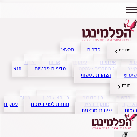
סדרות
מסלולי
מדורים
טיול
אירועים
עסקים
אודות
יצירת
קשר
מתחברים ללהקה
מדיניות פרטיות
תנאי
שימוש
הצהרת נגישות
חזרה
חדשות
בין הדורות
בין חול לבטון
בתוך
הלהקה
ממקור ראשון
מתחת לפני השטח
עסקים
ויזמות
שיחות מרפסת