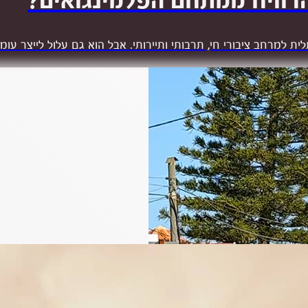
הרוויח ממתחם הפלמינגואים?
למרחב ציבורי חי, תרבותי ותיירותי. אבל הוא גם עלול לייצר עומס