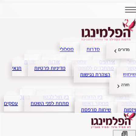
סדרות
מסלולי
מדורים
טיול
אירועים
עסקים
אודות
יצירת
קשר
מתחברים ללהקה
מדיניות פרטיות
תנאי
שימוש
הצהרת נגישות
חזרה
חדשות
בין הדורות
בין חול לבטון
בתוך
הלהקה
ממקור ראשון
מתחת לפני השטח
עסקים
ויזמות
שיחות מרפסת