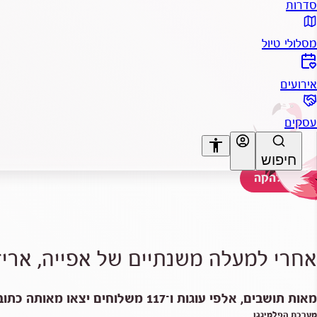
סדרות
מסלולי טיול
אירועים
עסקים
accessibility
חיפוש
בתוך הלהקה
A+
A-
אחרי למעלה משנתיים של אפייה, אריז
מאות תושבים, אלפי עוגות ו־117 משלוחים יצאו מאותה כתובת בעתלית, וכעת, רגע לפני פורים, הניסיון הקהילתי הזה מתחיל מחדש.
מערכת הפלמינגו