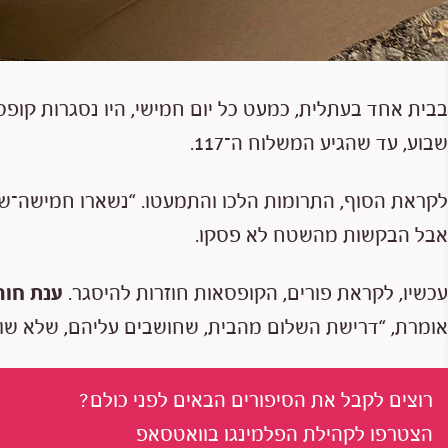
בבית אחד בעתלית, כמעט כל יום חמישי, היו נסגרות קופס
שבוע, עד שהגיע המשלוח ה־117.
לקראת הסוף, התרומות הלכו והתמעטו. “נשארו חמישה־שיש
אבל הבקשות מהשטח לא פסקו.
עכשיו, לקראת פורים, הקופסאות חוזרות להיסגר.
ענת חור
אומרת, “דרישת השלום מהבית, שחושבים עליהם, שלא שוכ
רוצים לקבל את הסיפורים הבאים לפני כולם?
הצטרפו לקהילת הפלמינגו בוואטסאפ